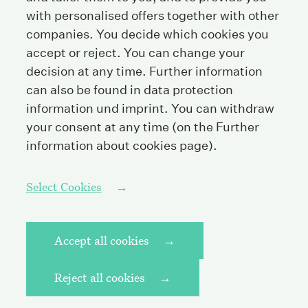
with personalised offers together with other
Tel
+41 44 208 25 25
companies. You decide which cookies you
Fax
+41 44 208 25 26
accept or reject. You can change your
E-Mail
info@streichenberg.ch
decision at any time. Further information
can also be found in data protection
Where to find us
information und
imprint
. You can withdraw
your consent at any time (on the Further
Contact
information about cookies page).
Follow us
Select Cookies
Accept all cookies
Imprint
Privacy Policy
Reject all cookies