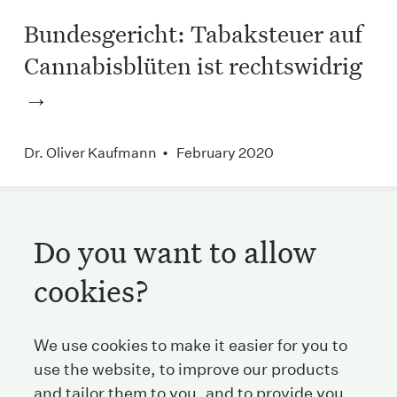
Bundesgericht: Tabaksteuer auf
Cannabisblüten ist rechtswidrig
Dr. Oliver Kaufmann • February 2020
Do you want to allow
Streichenberg
cookies?
Stockerstrasse 38
We use cookies to make it easier for you to
8002 Zurich
Switzerland
use the website, to improve our products
and tailor them to you, and to provide you