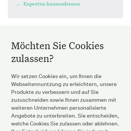
Experten kennenlernen
Möchten Sie Cookies
zulassen?
Streichenberg
Wir setzen Cookies ein, um Ihnen die
Webseitennuntzung zu erleichtern, unsere
Stockerstrasse 38
Produkte zu verbessern und auf Sie
8002 Zürich
Schweiz
zuzuschneiden sowie Ihnen zusammen mit
weiteren Unternehmen personalisierte
Angebote zu unterbreiten. Sie entscheiden,
Tel
+41 44 208 25 25
welche Cookies Sie zulassen oder ablehnen.
Fax
+41 44 208 25 26