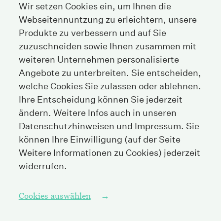
Wir setzen Cookies ein, um Ihnen die
Webseitennuntzung zu erleichtern, unsere
Stockerstrasse 38
Produkte zu verbessern und auf Sie
8002 Zürich
Schweiz
zuzuschneiden sowie Ihnen zusammen mit
weiteren Unternehmen personalisierte
Angebote zu unterbreiten. Sie entscheiden,
Tel
+41 44 208 25 25
welche Cookies Sie zulassen oder ablehnen.
Fax
+41 44 208 25 26
Ihre Entscheidung können Sie jederzeit
E-Mail
info@streichenberg.ch
ändern. Weitere Infos auch in unseren
Datenschutzhinweisen und Impressum. Sie
Hier finden Sie uns
können Ihre Einwilligung (auf der Seite
Weitere Informationen zu Cookies) jederzeit
Kontakt
widerrufen.
Folgen Sie uns
Cookies auswählen